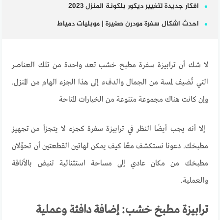
افكار جديدة لتغيير ديكور بلكونة المنزل 2023
احدث اشكال سفرة مودرن صغيرة | موبليات دمياط
لا
شك
أن
ترابيزة سفرة مطبخ خشب
تعد
واحدة
من
تلك
العناصر
التي
تُضيف
لمسة
من
الجمال
والدفء
إلى
هذا
الجزء
الهام
من
المنزل
.
وإن
كانت
هناك
مجموعة
متنوعة
من
الخيارات
المتاحة
إلا
أنه
يجب
أيضًا
النظر
في
ترابيزة
سفرة
كجزء
لا
يتجزأ
من
تجهيز
مطبخك
.
دعونا
نستكشف
معًا
كيف
يمكن
لهاتين
القطعتين
أن
تحوِّلان
مطبخك
من
مكان
عادي
إلى
مساحة
استثنائية
تنبض
بالأناقة
والعملية
.
ترابيزة مطبخ خشب: إضافة دافئة وعملية