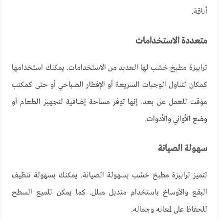
أناقة
.
متعددة الاستخدامات
ترابيزة
مطبخ
خشب
لها
العديد
من
الاستخدامات
.
يمكنك
استخدامها
كمكان
لتناول
الوجبات
السريعة
أو
الإفطار
الصباحي
أو
حتى
كمكتب
مؤقت
للعمل
عن
بعد
.
إنها
توفر
مساحة
إضافية
لتجهيز
الطعام
أو
وضع
الأواني
والأدوات
.
سهولة الصيانة
تتميز
ترابيزة
مطبخ
خشب
بسهولة
الصيانة
.
يمكنك
بسهولة
تنظيف
البقع
والأوساخ
باستخدام
منديل
مبلل
.
كما
يمكن
تلميع
السطح
للحفاظ
على
لمعانه
وجماله
.