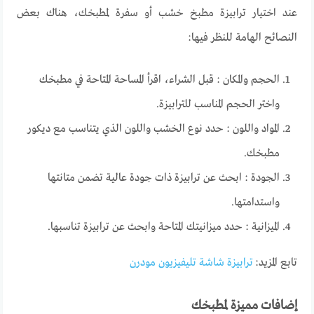
عند
اختيار
ترابيزة
مطبخ
خشب
أو
سفرة
لمطبخك
،
هناك
بعض
النصائح
الهامة
للنظر
فيها
:
الحجم
والمكان
:
قبل
الشراء
،
اقرأ
المساحة
المتاحة
في
مطبخك
واختر
الحجم
المناسب
للترابيزة
.
المواد
واللون
:
حدد
نوع
الخشب
واللون
الذي
يتناسب
مع
ديكور
مطبخك
.
الجودة
:
ابحث
عن
ترابيزة
ذات
جودة
عالية
تضمن
متانتها
واستدامتها
.
الميزانية
:
حدد
ميزانيتك
المتاحة
وابحث
عن
ترابيزة
تناسبها
.
تابع المزيد:
ترابيزة شاشة تليفيزيون مودرن
إضافات
مميزة
لمطبخك