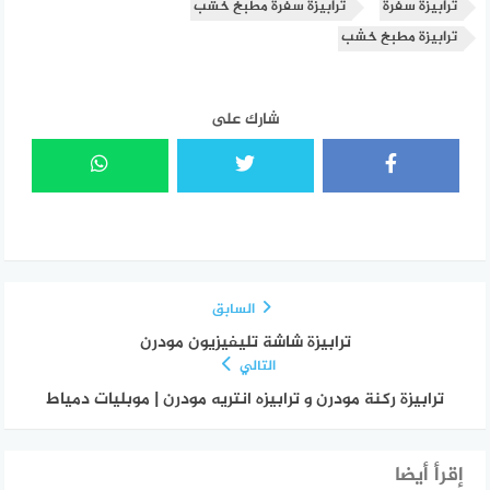
ترابيزة سفرة
ترابيزة سفرة مطبخ خشب
ترابيزة مطبخ خشب
شارك على
السابق
ترابيزة شاشة تليفيزيون مودرن
التالي
ترابيزة ركنة مودرن و ترابيزه انتريه مودرن | موبليات دمياط
إقرأ أيضا