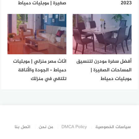
2023
صغيرة | موبليات دمياط
أفضل سفرة مودرن لتنسيق
اثاث مصر منزلي | موبليات
المساحات الصغيرة |
دمياط – الجودة والأناقة
موبليات دمياط
تلتقي في منزلك
سياسات الخصوصية
DMCA Policy
من نحن
اتصل بنا