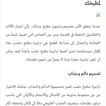
لمطبخك
عندما
يتعلق
الأمر
بتصميم
وتجهيز
مطبخ
منزلك
،
يأتي
اختيار
الأثاث
والتفاصيل
الدقيقة
في
المقدمة
.
ومن
بين
العناصر
التي
تضيف
لمسة
من
الفخامة
والجمال
إلى
مساحة
المطبخ
هي
ترابيزة
مطبخ
خشب
.
هذا
المقال
سيستكشف
مدى
أهمية
ترابيزة
مطبخ
خشب
وأيضاً
كيف
يمكن
أن
تكون
ترابيزة
سفرة
جزءًا
لا
يتجزأ
من
تجهيز
مطبخك
.
تصميم دائم وجذاب
ترابيزة
مطبخ
خشب
تتميز
بتصميمها
الدائم
والجذاب
.
يمكنك
الاختيار
من
بين
مجموعة
متنوعة
من
الأشكال
والأحجام
والألوان
التي
تناسب
ديكور
مطبخك
.
ستضيف
الخشب
الطبيعي
دفئًا
إلى
المكان
وتجعله
أكثر