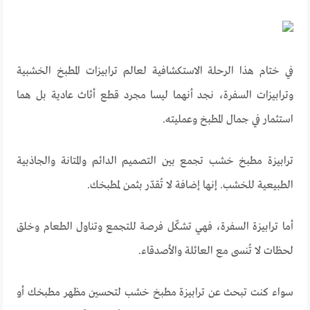
في
ختام
هذا
الرحلة
الاستكشافية
لعالم
ترابيزات
المطبخ
الخشبية
وترابيزات
السفرة
،
نجد
أنهما
ليسا
مجرد
قطع
أثاث
عادية
بل
هما
استثمار
في
جمال
المطبخ
وعمليته
.
ترابيزة
مطبخ
خشب
تجمع
بين
التصميم
الدائم
والمتانة
والجاذبية
الطبيعية
للخشب
.
إنها
إضافة
لا
تُقدّر
بثمن
لمطبخك
.
أما
ترابيزة
السفرة
،
فهي
تشكّل
فرصة
للتجمع
وتناول
الطعام
وخلق
لحظات
لا
تُنسى
مع
العائلة
والأصدقاء
.
سواء
كنت
تبحث
عن
ترابيزة
مطبخ
خشب
لتحسين
مظهر
مطبخك
أو