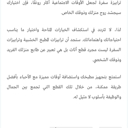
ترابيزة
سفرة
لجعل
الأوقات
الاجتماعية
أكثر
رونقًا
،
فإن
اختيارك
سيجسّد
روح
منزلك
وذوقك
الخاص
.
لذا
،
لا
تتردد
في
استكشاف
الخيارات
المتاحة
واختيار
ما
يناسب
احتياجاتك
واهتماماتك
.
ستجد
أن
ترابيزات
المطبخ
الخشبية
وترابيزات
السفرة
ليست
مجرد
قطع
أثاث
بل
هي
تعبير
عن
طابع
منزلك
الفريد
وذوقك
الشخصي
.
استمتع
بتجهيز
مطبخك
واستضافة
أوقات
مميزة
مع
الأحباء
بأفضل
طريقة
ممكنة
،
من
خلال
تلك
القطع
التي
تجمع
بين
الجمال
والوظيفة
بأسلوب
لا
مثيل
له
.