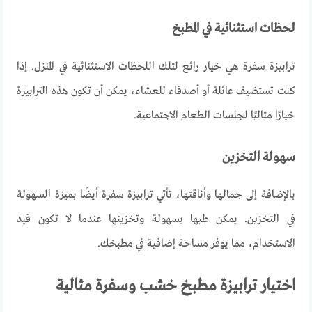
لحظات استثنائية في المطبخ
ترابيزة
سفرة
هي
خيار
رائع
لتلك
اللحظات
الاستثنائية
في
المنزل
.
إذا
كنت
تستضيف
عائلة
أو
أصدقاء
للعشاء
،
يمكن
أن
تكون
هذه
الترابيزة
خيارًا
مثاليًا
لجلسات
الطعام
الاجتماعية
.
سهولة التخزين
بالإضافة
إلى
جمالها
وأناقتها
،
تأتي
ترابيزة
سفرة
أيضًا
بميزة
السهولة
في
التخزين
.
يمكن
طيها
بسهولة
وتخزينها
عندما
لا
تكون
قيد
الاستخدام
،
مما
يوفر
مساحة
إضافية
في
مطبخك
.
اختيار ترابيزة مطبخ خشب وسفرة مثالية