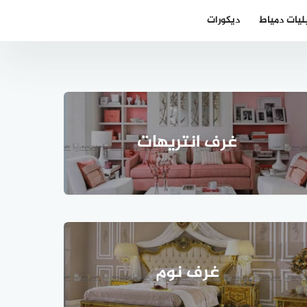
ليات دمياط
ديكورات
غرف انتريهات
غرف نوم