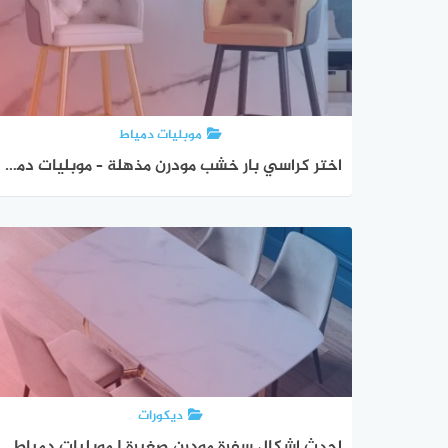
موبليات دمياط
اختر كراسي بار خشب مودرن مذهلة – موبليات دمياط
ديكورات
احدث اشكال سفرة مودرن صغيرة | موبليات دمياط