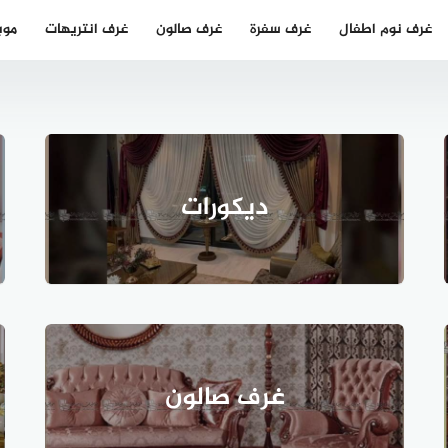
غرف نوم اطفال
غرف سفرة
غرف صالون
غرف انتريهات
موب
ديكورات
غرف صالون