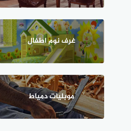
غرف نوم اطفال
موبليات دمياط