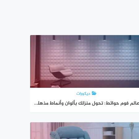
ديكورات
عالم فوم حوائط: تحول منزلك بألوان وأنماط مذهلة | موبليات دمياط.