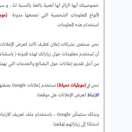
خصوصيتك أيها الزائر لها أهمية بالغة بالنسبة لنا ، و 
لأنواع المعلومات الشخصية التي تجمعها مدونة
(موبليات دمي
استخدام هذه المعلومات.
نحن نستعين بشركات إعلان كطرف ثالث لعرض الإعلانات 
أن تستخدم معلومات حول زياراتك لهذه المدونه ( باستثناء ال
من أجل تقديم إعلانات حول البضائع والخدمات التي ته
نحن في
(موبليات دمياط)
نستخدم إعلانات Google بصفتها مورِّدًا مالياً خارجياً ، ولذلك تستخدم شركة جوجل
الارتباط
لعرض الإعلانات على موقعنا.
وبذلك ستتمكّن Google ، باستخدام ملف تعريف الارتباط
استنادًا إلى زياراتهم لموقعنا.