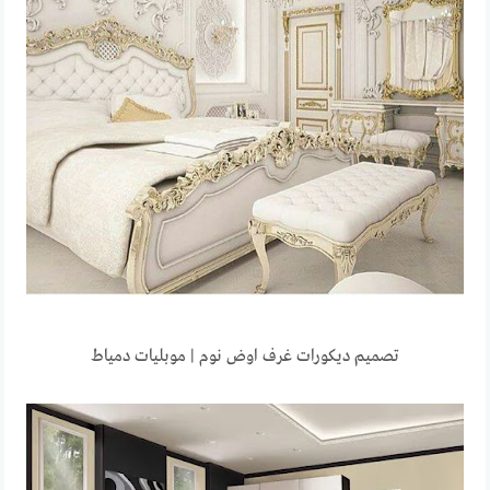
تصميم ديكورات غرف اوض نوم | موبليات دمياط