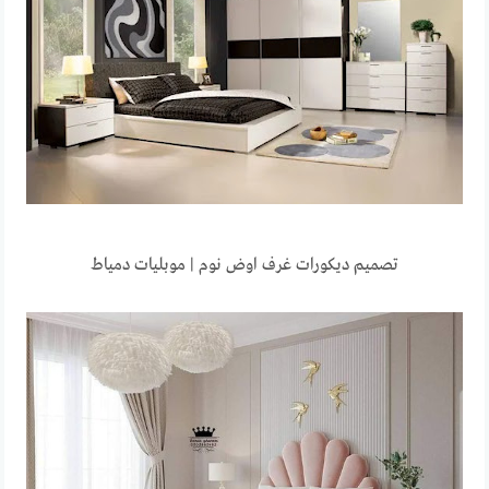
تصميم ديكورات غرف اوض نوم | موبليات دمياط