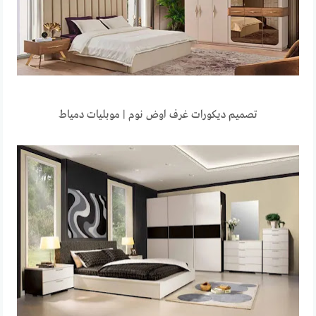
تصميم ديكورات غرف اوض نوم | موبليات دمياط