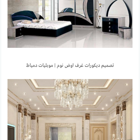
تصميم ديكورات غرف اوض نوم | موبليات دمياط