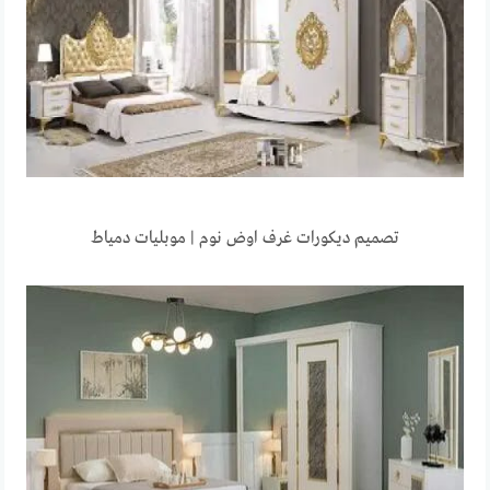
تصميم ديكورات غرف اوض نوم | موبليات دمياط