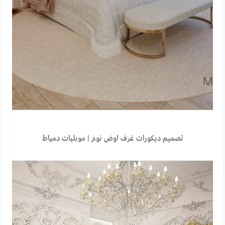
تصميم ديكورات غرف اوض نوم | موبليات دمياط