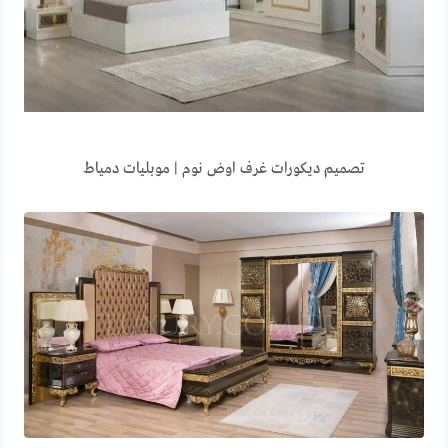
تصميم ديكورات غرف اوض نوم | موبليات دمياط