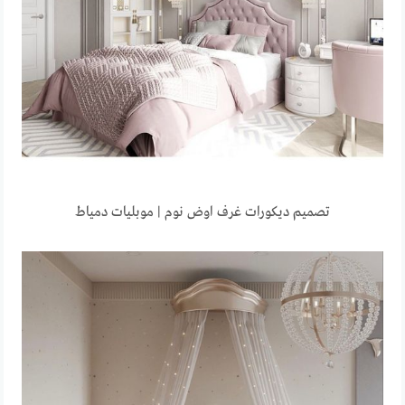
تصميم ديكورات غرف اوض نوم | موبليات دمياط