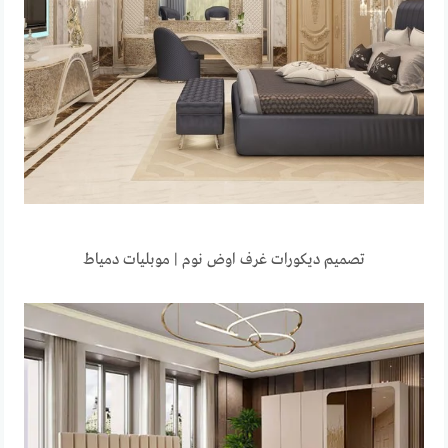
تصميم ديكورات غرف اوض نوم | موبليات دمياط