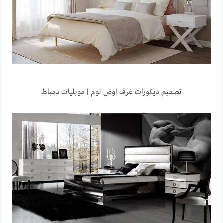
تصميم ديكورات غرف اوض نوم | موبليات دمياط