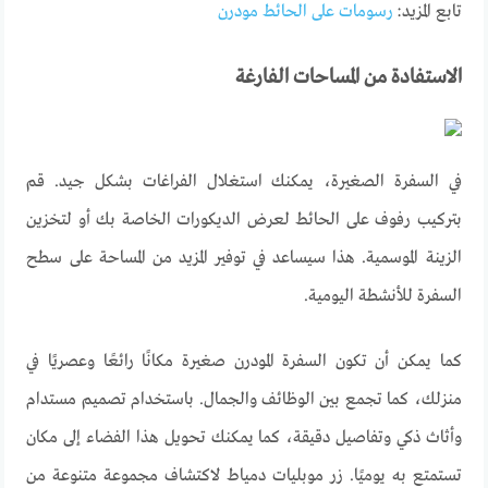
تابع المزيد:
رسومات على الحائط مودرن
الاستفادة من المساحات الفارغة
في
السفرة
الصغيرة
،
يمكنك
استغلال الفراغات بشكل جيد. قم
بتركيب رفوف على الحائط لعرض الديكورات الخاصة بك أو لتخزين
الزينة الموسمية. هذا سيساعد في توفير المزيد من المساحة على سطح
السفرة للأنشطة اليومية
.
كما يمكن
أن
تكون
السفرة
المودرن
صغيرة
مكانًا
رائعًا
وعصريًا
في
منزلك
، كما
تجمع
بين
الوظائف
والجمال
.
باستخدام
تصميم
مستدام
وأثاث
ذكي
وتفاصيل
دقيقة،
كما
يمكنك
تحويل
هذا
الفضاء
إلى
مكان
تستمتع
به
يوميًا
.
زر
موبليات
دمياط
لاكتشاف
مجموعة
متنوعة
من