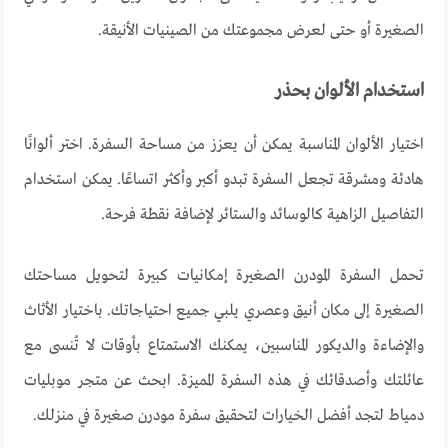
الصغيرة أو حتى لعرض مجموعتك من الصينيات الأنيقة
.
استخدام الألوان بحذر
اختيار الألوان المناسبة يمكن أن يعزز من مساحة السفرة. اختر ألوانًا
هادئة ومشرقة تجعل السفرة تبدو أكبر وأكثر اتساعًا. يمكن استخدام
التفاصيل الزاهية كالوسائد والستائر لإضافة نقطة فرحة
.
تحمل
السفرة
المودرن
الصغيرة
إمكانيات
كبيرة
لتحويل
مساحتك
الصغيرة
إلى
مكان
أنيق
وعصري
يلبي
جميع
احتياجاتك
.
باختيار
الأثاث
والإضاءة
والديكور
المناسبين
،
يمكنك
الاستمتاع
بأوقات
لا
تُنسى
مع
عائلتك
وأصدقائك
في
هذه
السفرة
المميزة
.
ابحث
عن
متجر
موبليات
دمياط
لتجد
أفضل
الخيارات
لتحقيق
سفرة
مودرن
صغيرة
في
منزلك
.