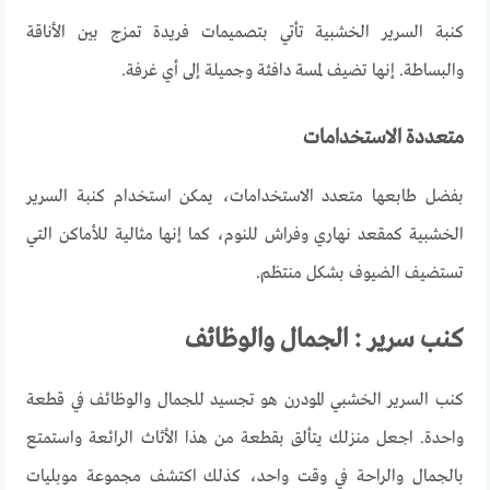
كنبة السرير الخشبية تأتي بتصميمات فريدة تمزج بين الأناقة
والبساطة. إنها تضيف لمسة دافئة وجميلة إلى أي غرفة
.
متعددة الاستخدامات
بفضل طابعها متعدد الاستخدامات، يمكن استخدام كنبة السرير
الخشبية كمقعد نهاري وفراش للنوم، كما إنها مثالية للأماكن التي
تستضيف الضيوف بشكل منتظم
.
كنب سرير : الجمال والوظائف
كنب
السرير
الخشبي
المودرن
هو
تجسيد
للجمال
والوظائف
في
قطعة
واحدة
.
اجعل
منزلك
يتألق
بقطعة
من
هذا
الأثاث
الرائعة
واستمتع
بالجمال
والراحة
في
وقت
واحد، كذلك
اكتشف
مجموعة
موبليات