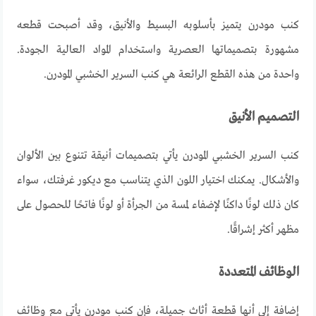
كنب مودرن
يتميز
بأسلوبه
البسيط
والأنيق
،
وقد
أصبحت
قطعه
مشهورة
بتصميماتها
العصرية
واستخدام
المواد
العالية
الجودة
.
واحدة
من
هذه
القطع
الرائعة
هي
كنب
السرير
الخشبي
المودرن
.
التصميم الأنيق
كنب السرير الخشبي المودرن يأتي بتصميمات أنيقة تتنوع بين الألوان
والأشكال. يمكنك اختيار اللون الذي يتناسب مع ديكور غرفتك، سواء
كان ذلك لونًا داكنًا لإضفاء لمسة من الجرأة أو لونًا فاتحًا للحصول على
مظهر أكثر إشراقًا
.
الوظائف المتعددة
إضافة
إلى
أنها
قطعة
أثاث
جميلة
،
فإن
كنب مودرن
يأتي
مع
وظائف