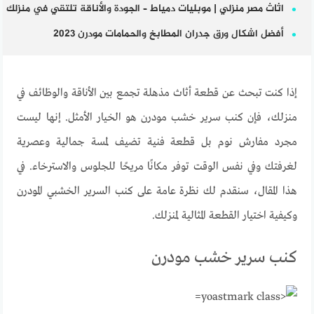
اثاث مصر منزلي | موبليات دمياط – الجودة والأناقة تلتقي في منزلك
أفضل اشكال ورق جدران المطابخ والحمامات مودرن 2023
إذا
كنت
تبحث
عن
قطعة
أثاث
مذهلة
تجمع
بين
الأناقة
والوظائف
في
منزلك
،
فإن
كنب سرير خشب مودرن
هو
الخيار
الأمثل
.
إنها
ليست
مجرد
مفارش
نوم
بل
قطعة
فنية
تضيف
لمسة
جمالية
وعصرية
لغرفتك
وفي
نفس
الوقت
توفر
مكانًا
مريحًا
للجلوس
والاسترخاء
.
في
هذا
المقال
،
سنقدم
لك
نظرة
عامة
على
كنب
السرير
الخشبي
المودرن
وكيفية
اختيار
القطعة
المثالية
لمنزلك
.
كنب سرير خشب مودرن