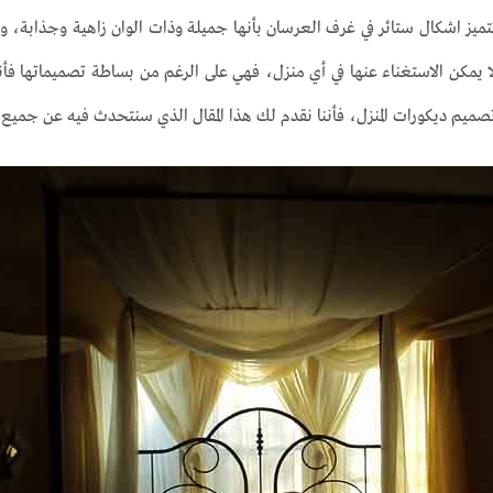
ميز اشكال ستائر في غرف العرسان بأنها جميلة وذات الوان زاهية وجذابة، وهذا
ا يمكن الاستغناء عنها في أي منزل، فهي على الرغم من بساطة تصميماتها فأنه
تصميم ديكورات المنزل، فأننا نقدم لك هذا المقال الذي سنتحدث فيه عن جميع أ