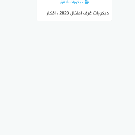
ديكورات شقق
ديكورات غرف اطفال 2023 ، افكار
مبتكرة ونصائح هامة لغرفة اطفال
مبهجة