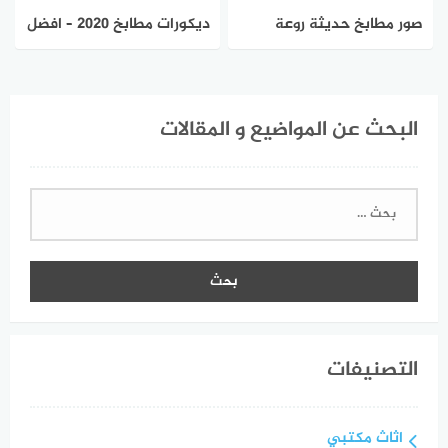
صور مطابخ حديثة روعة
ديكورات مطابخ 2020 – افضل
واحدث ديكورات مطابخ
التصميمات للمنزل العصري
مودرن 2023
البحث عن المواضيع و المقالات
البحث
عن:
التصنيفات
اثاث مكتبي