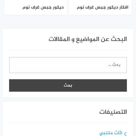
افكار ديكور جبس غرف نوم
ديكور جبس غرف نوم
رومانسية للعرسان
للعرسان | موبليات دمياط
البحث عن المواضيع و المقالات
البحث
عن:
التصنيفات
اثاث مكتبي