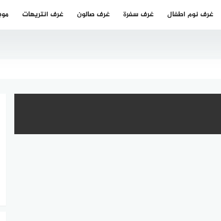
غرف نوم اطفال
غرف سفرة
غرف صالون
غرف انتريهات
موب