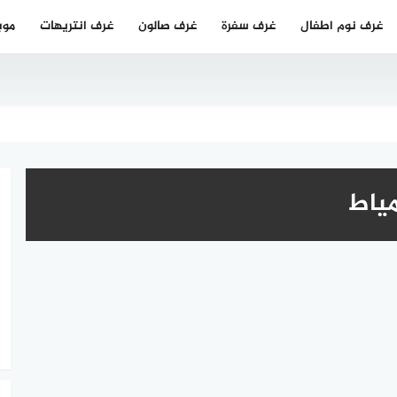
غرف نوم اطفال
غرف سفرة
غرف صالون
غرف انتريهات
موب
ياط