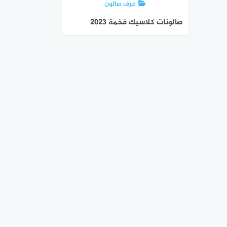
غرف صالون
صالونات كلاسيك فخمة 2023
واحدث اشكال ستائر الصالون