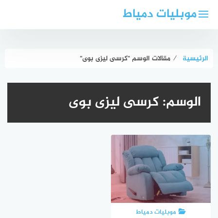
لتجاوز
موبليات دمياط
لى
لمحتوى
الرئيسية
⁄
مقالات الوسم "كرسى ليزى بوى"
الوسم:
كرسى ليزى بوى
موبليات دمياط